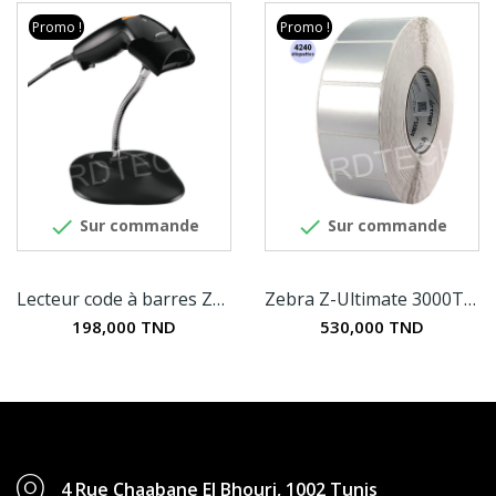
Promo !
Promo !


Sur commande
Sur commande
Lecteur code à barres Zebra LS1203
Zebra Z-Ultimate 3000T - Etiquettes en...
198,000 TND
530,000 TND
4 Rue Chaabane El Bhouri, 1002 Tunis