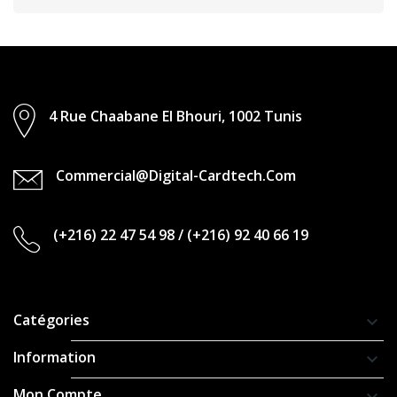
4 Rue Chaabane El Bhouri, 1002 Tunis
Commercial@digital-Cardtech.com
(+216) 22 47 54 98
/
(+216) 92 40 66 19
Catégories
keyboard_arrow_down
Information
keyboard_arrow_down
Mon Compte
keyboard_arrow_down