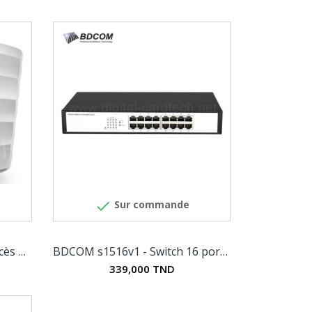

Sur commande
TP-Link EAP115 - Point d'Accès Wi-Fi N 300 Mbps...
BDCOM s1516v1 - Switch 16 ports 10/100/1000 Mbps
339,000 TND