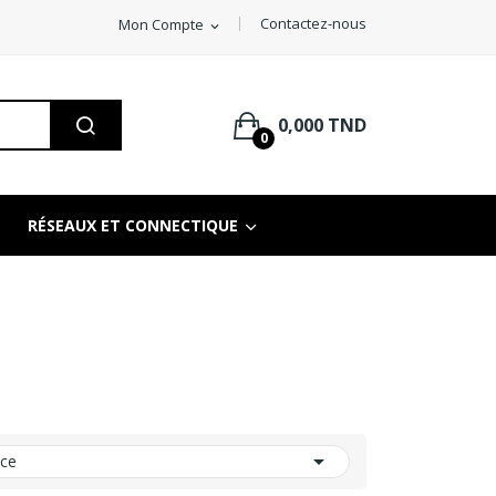
Contactez-nous
Mon Compte
expand_more
0,000 TND
0
RÉSEAUX ET CONNECTIQUE

nce