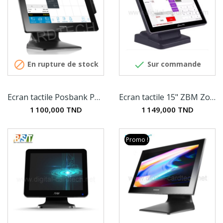


En rupture de stock
Sur commande
Ecran tactile Posbank POSMO III
Ecran tactile 15" ZBM Zonerich ZQ-1500GT
1 100,000 TND
1 149,000 TND
Promo !