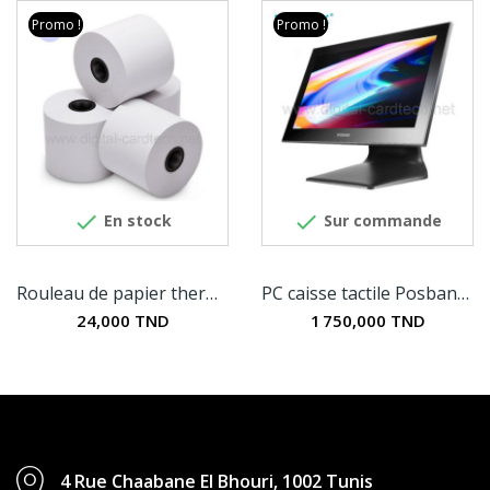
Promo !
Promo !


En stock
Sur commande
Rouleau de papier thermique TPE 56MM x 40MM
PC caisse tactile Posbank APEXA
24,000 TND
1 750,000 TND
4 Rue Chaabane El Bhouri, 1002 Tunis