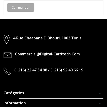
Commander
4 Rue Chaabane El Bhouri, 1002 Tunis
Commercial@digital-Cardtech.com
(+216) 22 47 54 98
/
(+216) 92 40 66 19
Catégories
keyboard_arrow_down
Information
keyboard_arrow_down