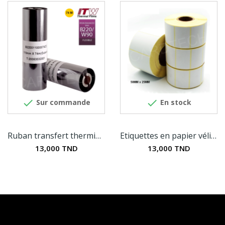


Sur commande
En stock
Ruban transfert thermique ITW cire 110MM x 74M
Etiquettes en papier vélin blanc mat 50MM x 25MM
13,000 TND
13,000 TND