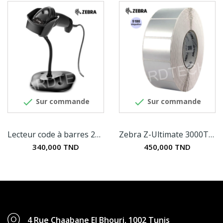


Sur commande
Sur commande
Lecteur code à barres 2D Zebra DS2208
Zebra Z-Ultimate 3000T - Etiquettes en...
340,000 TND
450,000 TND
4 Rue Chaabane El Bhouri, 1002 Tunis