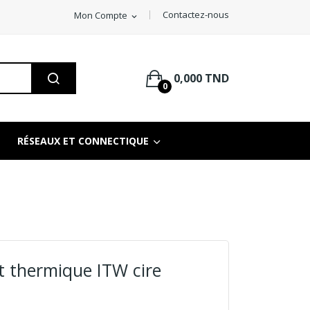
Contactez-nous
Mon Compte
expand_more
0,000 TND
0
RÉSEAUX ET CONNECTIQUE
t thermique ITW cire