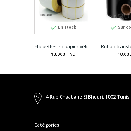


En stock
Sur c
Etiquettes en papier vélin blanc mat 50MM x 25MM
13,000 TND
18,00
4 Rue Chaabane El Bhouri, 1002 Tunis
Catégories