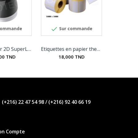

commande
Sur commande
Scanner laser 2D SuperLead 7350
Etiquettes en papier thermique 50MM x 30MM
00 TND
18,000 TND
(+216) 22 47 54 98
/
(+216) 92 40 66 19
on Compte