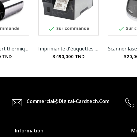


ommande
Sur commande
Sur 
Ruban transfert thermique ITW cire 110MM x 300M
Imprimante d'étiquettes Zebra ZT411
0 TND
3 490,000 TND
320,0
Commercial@digital-Cardtech.com
Information
M