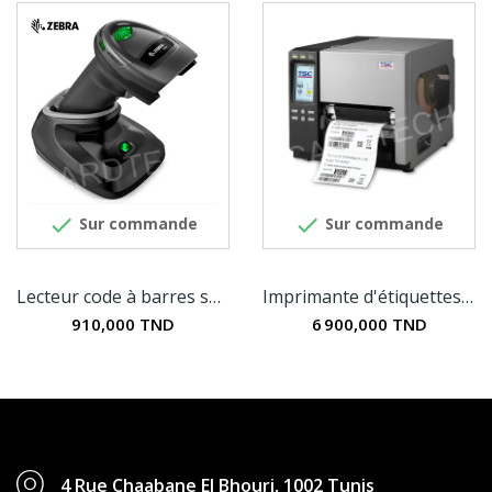


Sur commande
Sur commande
Lecteur code à barres sans fil 2D Zebra DS2278
Imprimante d'étiquettes TSC TTP-2610MT
910,000 TND
6 900,000 TND
4 Rue Chaabane El Bhouri, 1002 Tunis