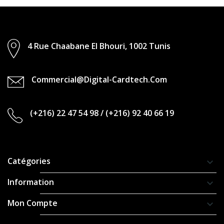
4 Rue Chaabane El Bhouri, 1002 Tunis
Commercial@digital-Cardtech.com
(+216) 22 47 54 98
/
(+216) 92 40 66 19
Catégories
keyboard_arrow_down
Information
keyboard_arrow_down
Mon Compte
keyboard_arrow_down