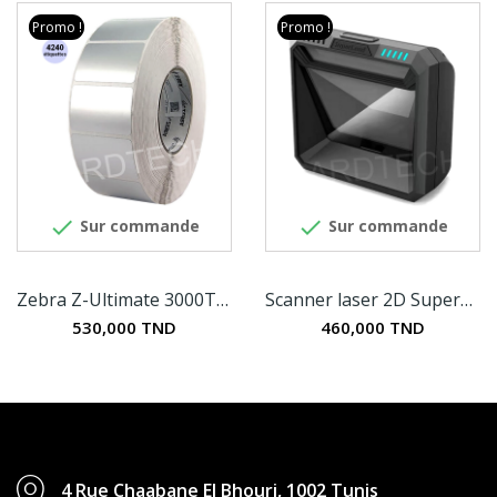
Promo !
Promo !


Sur commande
Sur commande
Zebra Z-Ultimate 3000T - Etiquettes en...
Scanner laser 2D SuperLead 7708
530,000 TND
460,000 TND
4 Rue Chaabane El Bhouri, 1002 Tunis