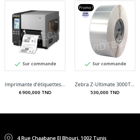
Promo !


Sur commande
Sur commande
Imprimante d'étiquettes TSC TTP-2610MT
Zebra Z-Ultimate 3000T - Etiquettes en...
6 900,000 TND
530,000 TND
4 Rue Chaabane El Bhouri, 1002 Tunis