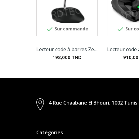


Sur commande
Sur c
Lecteur code à barres Zebra LS1203
198,000 TND
910,0
4 Rue Chaabane El Bhouri, 1002 Tunis
Catégories