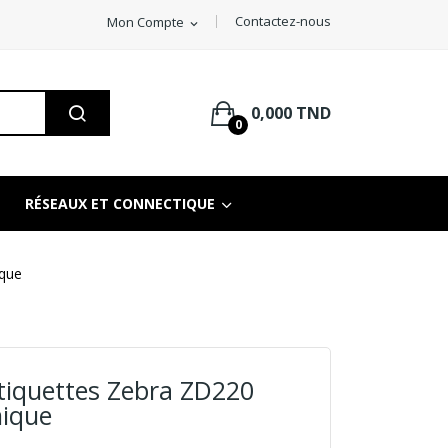
Contactez-nous
Mon Compte
expand_more
0,000 TND
0
RÉSEAUX ET CONNECTIQUE
ique
tiquettes Zebra ZD220
mique