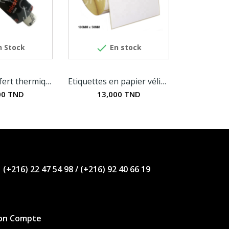

 Stock
En stock
Ruban transfert thermique inkanto axr7+ résine...
Etiquettes en papier vélin blanc mat 100MM x 50MM
00 TND
13,000 TND
(+216) 22 47 54 98
/
(+216) 92 40 66 19
on Compte