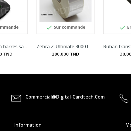


ommande
Sur commande
En
Lecteur code à barres sans fil 2D Zebra DS2278
Zebra Z-Ultimate 3000T - Etiquettes en...
00 TND
280,000 TND
30,0
Commercial@digital-Cardtech.com
Information
M